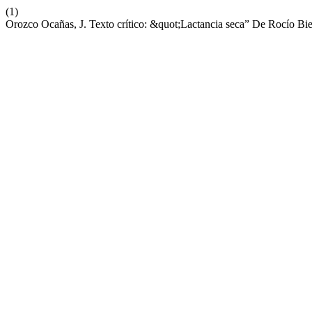
(1)
Orozco Ocañas, J. Texto crítico: &quot;Lactancia seca” De Rocío B