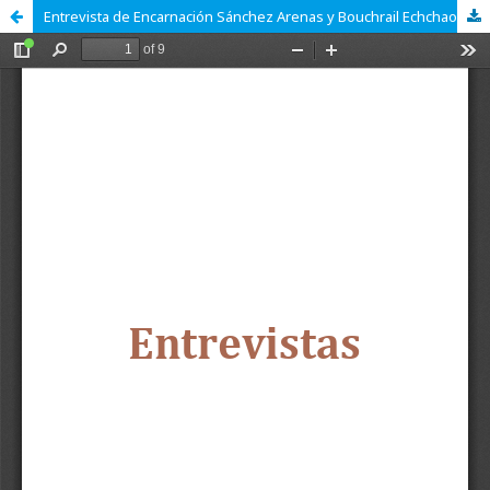
Entrevista de Encarnación Sánchez Arenas y Bouchrail Echchaoui a Widad Ben Musa.